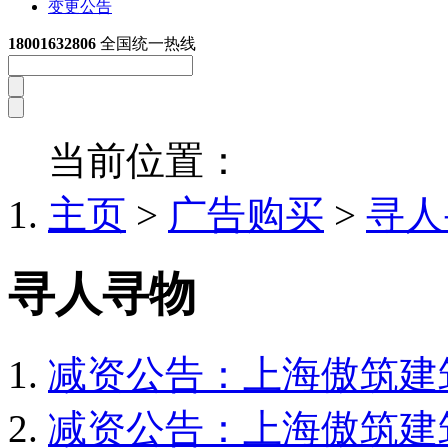
变更公告
18001632806
全国统一热线
当前位置：
主页
>
广告购买
>
寻人
寻人寻物
减资公告：上海傲筑建
减资公告：上海傲筑建
TEL:021-31266806