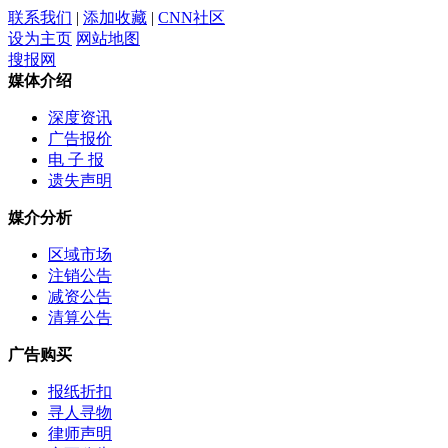
联系我们
|
添加收藏
|
CNN社区
设为主页
网站地图
搜报网
媒体介绍
深度资讯
广告报价
电 子 报
遗失声明
媒介分析
区域市场
注销公告
减资公告
清算公告
广告购买
报纸折扣
寻人寻物
律师声明