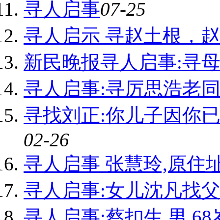
寻人启事
07-25
寻人启示 寻赵土根，
新民晚报寻人启事:寻
寻人启事:寻厉思浩老同
寻找刘正:你儿子因你
02-26
寻人启事 张慧玲,原住
寻人启事:女儿沈凡找
寻人启事:蔡扣生,男,68