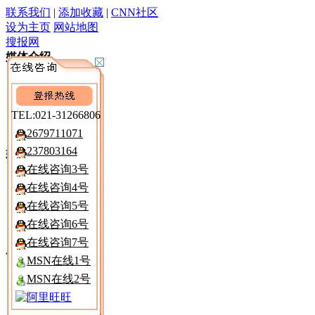
联系我们
|
添加收藏
|
CNN社区
设为主页
网站地图
搜报网
媒体介绍
深度资讯
广告报价
电 子 报
TEL:021-31266806
遗失声明
2679711071
237803164
媒介分析
在线咨询3号
区域市场
在线咨询4号
注销公告
在线咨询5号
减资公告
清算公告
在线咨询6号
在线咨询7号
广告购买
MSN在线1号
报纸折扣
MSN在线2号
寻人寻物
律师声明