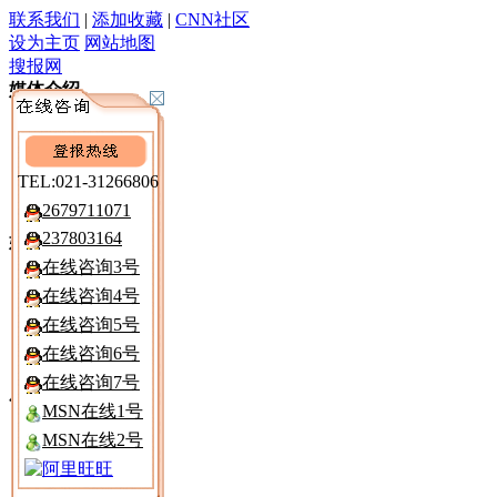
联系我们
|
添加收藏
|
CNN社区
设为主页
网站地图
搜报网
媒体介绍
深度资讯
广告报价
电 子 报
TEL:021-31266806
遗失声明
2679711071
237803164
媒介分析
在线咨询3号
区域市场
在线咨询4号
注销公告
在线咨询5号
减资公告
清算公告
在线咨询6号
在线咨询7号
广告购买
MSN在线1号
报纸折扣
MSN在线2号
寻人寻物
律师声明