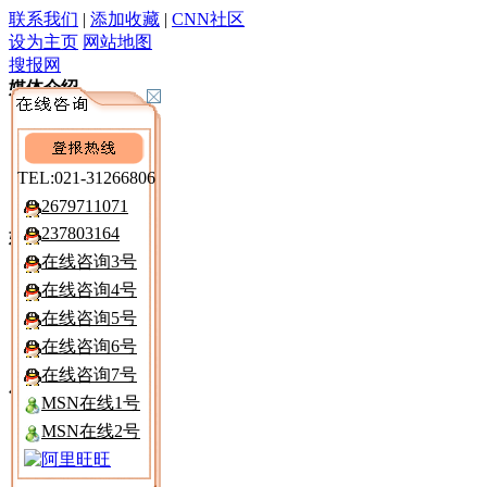
联系我们
|
添加收藏
|
CNN社区
设为主页
网站地图
搜报网
媒体介绍
深度资讯
广告报价
电 子 报
TEL:021-31266806
遗失声明
2679711071
237803164
媒介分析
在线咨询3号
区域市场
在线咨询4号
注销公告
在线咨询5号
减资公告
清算公告
在线咨询6号
在线咨询7号
广告购买
MSN在线1号
报纸折扣
MSN在线2号
寻人寻物
律师声明