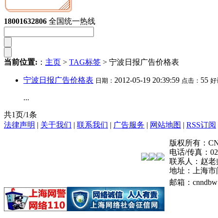
变更公告
18001632806
全国统一热线
当前位置:
：
主页
>
TAG标签
> 宁波日报广告价格表
宁波日报广告价格表
2012-05-19 20:39:59
55
日期：
点击：
好
...
共1页/1条
法律声明
|
关于我们
|
联系我们
|
广告服务
|
网站地图
|
RSS订阅
版权所有：CNN登报
电话/传真：021-
联系人：赵老
地址：上海市
邮箱：cnndbw