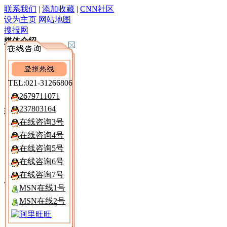
联系我们
|
添加收藏
|
CNN社区
设为主页
网站地图
搜报网
媒体介绍
深度资讯
广告报价
电 子 报
TEL:021-31266806
遗失声明
2679711071
237803164
媒介分析
在线咨询3号
区域市场
在线咨询4号
注销公告
在线咨询5号
减资公告
清算公告
在线咨询6号
在线咨询7号
广告购买
MSN在线1号
报纸折扣
MSN在线2号
寻人寻物
律师声明