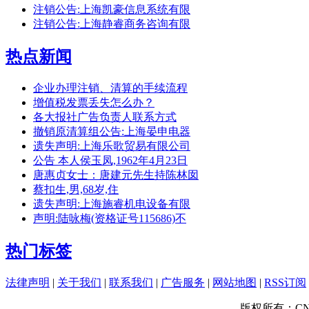
注销公告:上海凯豪信息系统有限
注销公告:上海静睿商务咨询有限
热点新闻
企业办理注销、清算的手续流程
增值税发票丢失怎么办？
各大报社广告负责人联系方式
撤销原清算组公告:上海晏申电器
遗失声明:上海乐歌贸易有限公司
公告 本人侯玉凤,1962年4月23日
唐惠贞女士：唐建元先生持陈林囡
蔡扣生,男,68岁,住
遗失声明:上海施睿机电设备有限
声明:陆咏梅(资格证号115686)不
热门标签
法律声明
|
关于我们
|
联系我们
|
广告服务
|
网站地图
|
RSS订阅
版权所有：CNN登报