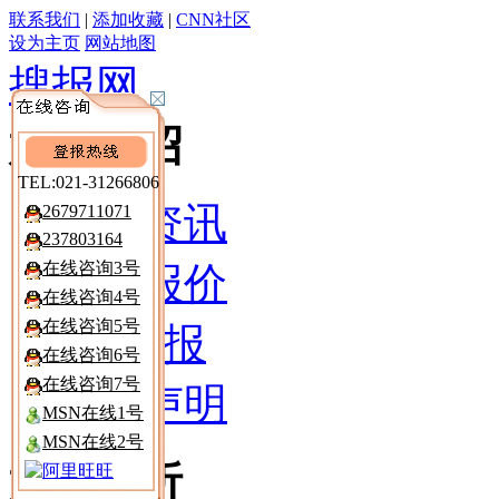
联系我们
|
添加收藏
|
CNN社区
设为主页
网站地图
搜报网
媒体介绍
TEL:021-31266806
深度资讯
2679711071
237803164
在线咨询3号
广告报价
在线咨询4号
在线咨询5号
电 子 报
在线咨询6号
在线咨询7号
遗失声明
MSN在线1号
MSN在线2号
媒介分析